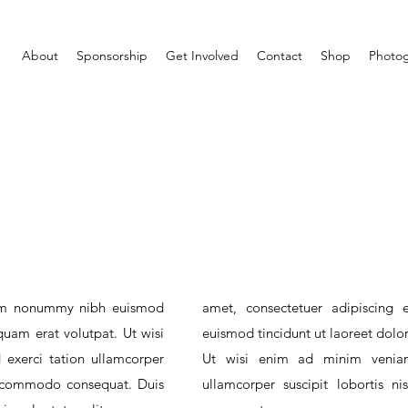
About
Sponsorship
Get Involved
Contact
Shop
Photog
diam nonummy nibh euismod
amet, consectetuer adipiscing
quam erat volutpat. Ut wisi
euismod tincidunt ut laoreet dolo
exerci tation ullamcorper
Ut wisi enim ad minim veniam,
 ea commodo consequat. Duis
ullamcorper suscipit lobortis 