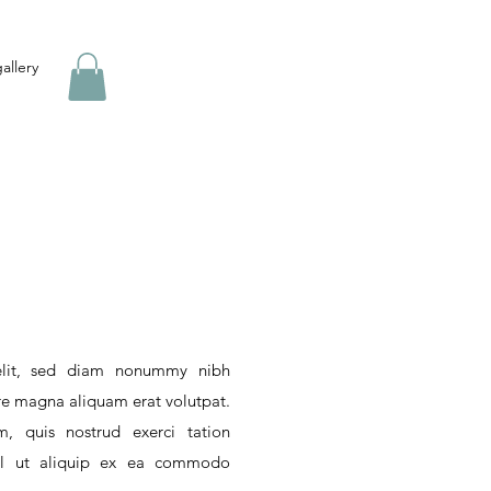
allery
 elit, sed diam nonummy nibh
re magna aliquam erat volutpat.
 quis nostrud exerci tation
nisl ut aliquip ex ea commodo