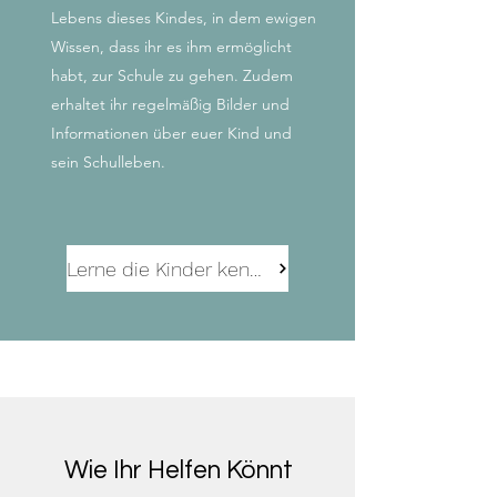
Lebens dieses Kindes, in dem ewigen
Wissen, dass ihr es ihm ermöglicht
habt, zur Schule zu gehen. Zudem
erhaltet ihr regelmäßig Bilder und
Informationen über euer Kind und
sein Schulleben.
Lerne die Kinder kennen!
Wie Ihr Helfen Könnt