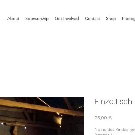
About
Sponsorship
Get Involved
Contact
Shop
Photog
Einzeltisch
Price
25,00 €
Name des Kindes (ein