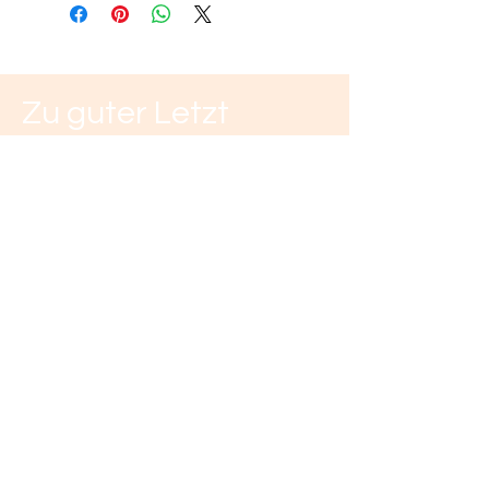
Zu guter Letzt
Wir danken
für eure Unterstützung!
Spendenkonto
Emma & Anton eV
IBAN: DE69
2519 0001 0920 5462
00