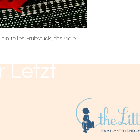
 ein tolles Frühstück, das viele
r Letzt